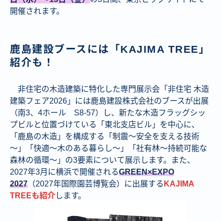
開催されます。
鹿島建設ブースには「KAJIMA TREE」
紹介も！
非住宅の木造建築に特化した専門展示会「非住宅 木造
建築フェア2026」には鹿島建設株式会社のブースが出展
（南3、4ホール S8-57）し、新たな木造フラッグシッ
プビルと位置づけている「東北支店ビル」を中心に、
「鹿島の木造」を構成する「制震～安全を支える技術
～」「快適～木のある暮らし～」「社有林～持続可能な
森林の循環～」の3要素について展示します。また、
2027年3月に横浜で開催される
GREEN×EXPO
2027
（2027年国際園芸博覧会）に出展する
KAJIMA
TREEも紹介
します。