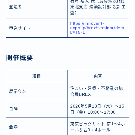
石津 翔太 氏（鹿島建設(株)
登壇者
東北支店 建築設計部 設計主
査）
https://innovent-
expo.jp/brex/seminar/detai
申込サイト
l/#T5-1
開催概要
項目
内容
住まい・建築・不動産の総
展示会名
合展BREX
2026年5月13日（水）〜15
日時
日（金）10:00～17:00
東京ビッグサイト 南1～4ホ
会場
ール＆西3・4ホール