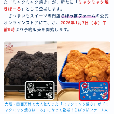
た「ミャクミャク焼き」が、新たに「
ミャクミャク焼
きぼーろ
」として登場します。
さつまいもスイーツ専門店
らぽっぽファーム
の公式
オンラインストアにて、が、
2026年1月7日（水）午
前9時
より予約販売を開始します。
大阪・関西万博で大人気だった「ミャクミャク焼き」が「ミ
ャクミャク焼きぼーろ」になって登場！らぽっぽファームの