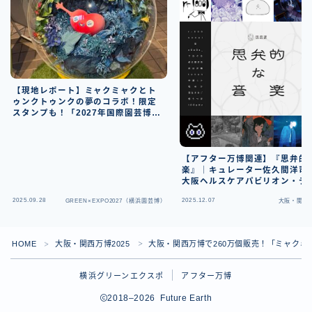
【現地レポート】ミャクミャクとト
ゥンクトゥンクの夢のコラボ！限定
スタンプも！「2027年国際園芸博覧
会展、未来につなぐ花き文化展示」
(9/23～27 開催)
【アフター万博関連】『思弁的
楽』｜キュレーター佐久間洋司
大阪ヘルスケアパビリオン・デ
クター
2025.09.28
2025.12.07
GREEN×EXPO2027（横浜園芸博）
大阪・関西万
HOME
大阪・関西万博2025
大阪・関西万博で260万個販売！「ミャクミ
＞
＞
横浜グリーンエクスポ
アフター万博
2018–2026 Future Earth