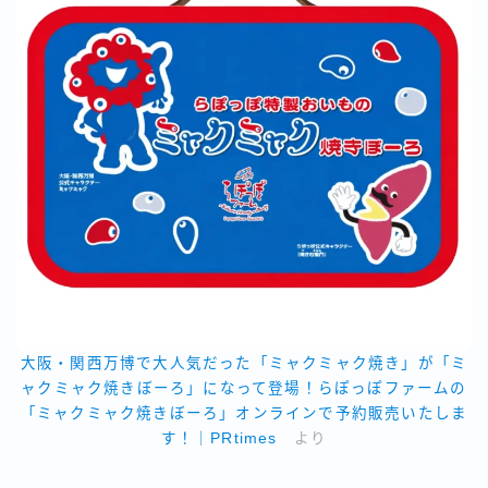
大阪・関西万博で大人気だった「ミャクミャク焼き」が「ミ
ャクミャク焼きぼーろ」になって登場！らぽっぽファームの
「ミャクミャク焼きぼーろ」オンラインで予約販売いたしま
す！｜PRtimes
より