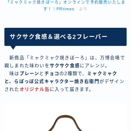
「ミャクミャク焼きぼーろ」オンラインで予約販売いたしま
す！｜PRtimes
より
サクサク食感＆選べる2フレーバー
新商品「ミャクミャク焼きぼーろ」は、万博会場で
親しまれた味わいを
サクサク食感
にアレンジ。
味は
プレーン
と
チョコ
の2種類で、
ミャクミャク
と、らぽっぽ公式キャラクター焼き右衛門
がデザイン
された
オリジナル缶
に入って届きます。