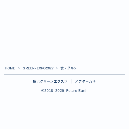
ー
検
ナ
索
ビ
ゲ
し
ー
て
シ
ナ
ョ
ビ
ン
ゲ
HOME
GREEN×EXPO2027
食・グルメ
＞
＞
ー
横浜グリーンエクスポ
アフター万博
Follow Me
シ
2018–2026 Future Earth
ョ
ン
を
表