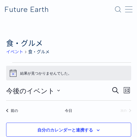
Future Earth
MENU
横浜グリーンエクスポ
食・グルメ
イベント
食・グルメ
アフター万博
イ
結果が見つかりませんでした。
N
ベ
o
t
ン
今後のイベント
i
イ
イ
検
リ
c
ベ
索
ト
日
e
ベ
ス
ン
付
ト
イベント
前の
今日
イベン
次の
ン
を
ト
表
選
ト
ビ
示
択
自分のカレンダーと連携する
ュ
を