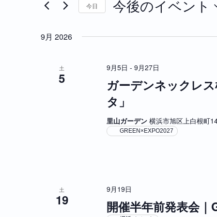
今後のイベント
今日
ト
ト
ド
を
日
を
入
付
9月 2026
検
力
を
し
選
索
て
9月5日
-
9月27日
択
土
5
し
く
ガーデンネックレス横
だ
て
タ」
さ
ナ
い
里山ガーデン
横浜市旭区上白根町142
。
ビ
GREEN×EXPO2027
キ
ゲ
ー
ワ
ー
ー
シ
ド
9月19日
土
ョ
で
19
開催半年前発表会｜GRE
イ
ン