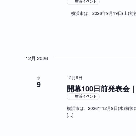
ベ
横浜イベント
を
ン
横浜市は、2026年9月19日(土)前
ト
表
を
示
検
索
し
ま
12月 2026
す
。
12月9日
水
9
開幕100日前発表会｜G
横浜イベント
横浜市は、2026年12月9日(水)前後
[…]