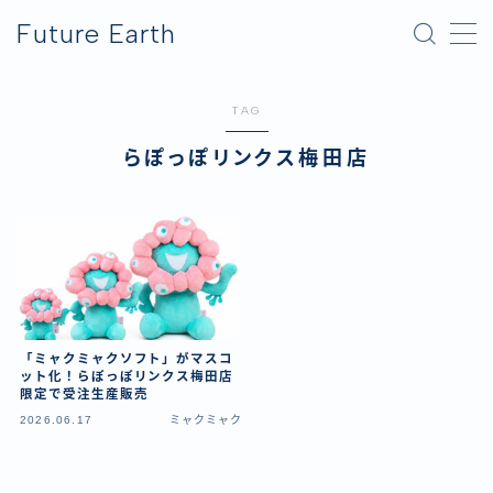
Future Earth
MENU
TAG
横浜グリーンエクスポ
らぽっぽリンクス梅田店
アフター万博
「ミャクミャクソフト」がマスコ
ット化！らぽっぽリンクス梅田店
限定で受注生産販売
2026.06.17
ミャクミャク