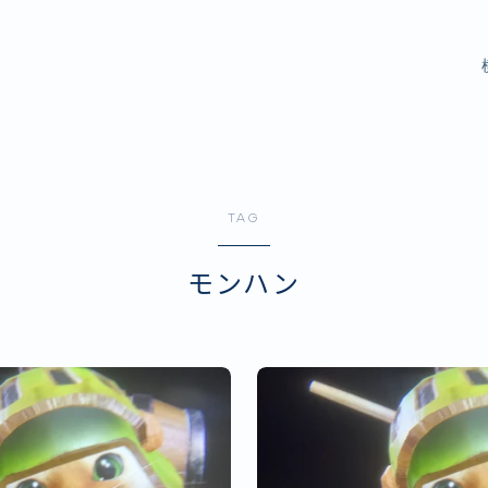
TAG
モンハン