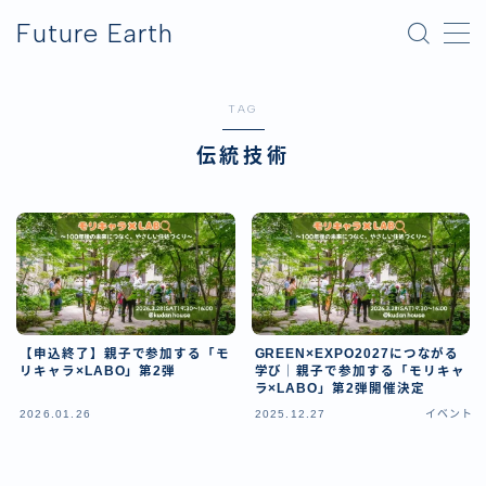
Future Earth
MENU
TAG
横浜グリーンエクスポ
伝統技術
アフター万博
【申込終了】親子で参加する「モ
GREEN×EXPO2027につながる
リキャラ×LABO」第2弾
学び｜親子で参加する「モリキャ
ラ×LABO」第2弾開催決定
2026.01.26
2025.12.27
イベント