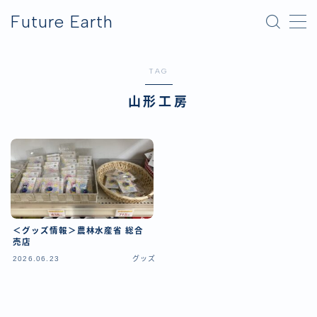
Future Earth
MENU
TAG
横浜グリーンエクスポ
山形工房
アフター万博
＜グッズ情報＞農林水産省 総合
売店
2026.06.23
グッズ