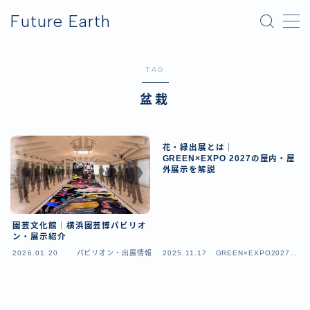
Future Earth
MENU
TAG
横浜グリーンエクスポ
盆栽
アフター万博
花・緑出展とは｜
GREEN×EXPO 2027の屋内・屋
外展示を解説
園芸文化館｜横浜園芸博パビリオ
ン・展示紹介
2026.01.20
パビリオン・出展情報
2025.11.17
GREEN×EXPO2027（
横浜園芸博）