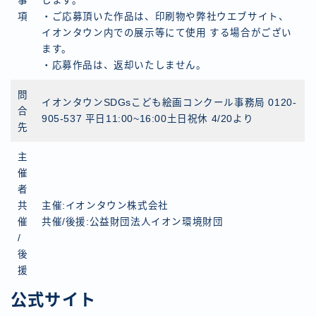
事
します。
項
・ご応募頂いた作品は、印刷物や弊社ウエブサイト、
イオンタウン内での展示等にて使用 する場合がござい
ます。
・応募作品は、返却いたしません。
問
イオンタウンSDGsこども絵画コンクール事務局 0120-
合
905-537 平日11:00~16:00土日祝休 4/20より
先
主
催
者
共
主催:イオンタウン株式会社
催
共催/後援:公益財団法人イオン環境財団
/
後
援
公式サイト