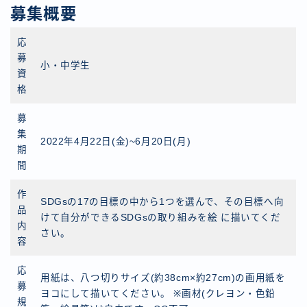
募集概要
応
募
小・中学生
資
格
募
集
2022年4月22日(金)~6月20日(月)
期
間
作
SDGsの17の目標の中から1つを選んで、その目標へ向
品
けて自分ができるSDGsの取り組みを絵 に描いてくだ
内
さい。
容
応
用紙は、八つ切りサイズ(約38cm×約27cm)の画用紙を
募
ヨコにして描いてください。 ※画材(クレヨン・色鉛
規