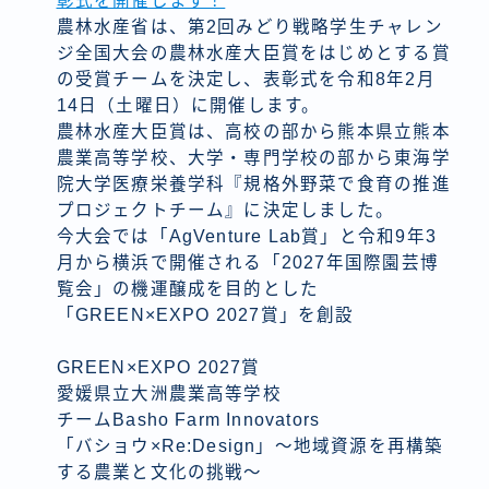
彰式を開催します！
農林水産省は、第2回みどり戦略学生チャレン
ジ全国大会の農林水産大臣賞をはじめとする賞
の受賞チームを決定し、表彰式を令和8年2月
14日（土曜日）に開催します。
農林水産大臣賞は、高校の部から熊本県立熊本
農業高等学校、大学・専門学校の部から東海学
院大学医療栄養学科『規格外野菜で食育の推進
プロジェクトチーム』に決定しました。
今大会では「AgVenture Lab賞」と令和9年3
月から横浜で開催される「2027年国際園芸博
覧会」の機運醸成を目的とした
「GREEN×EXPO 2027賞」を創設
GREEN×EXPO 2027賞
愛媛県立大洲農業高等学校
チームBasho Farm Innovators
「バショウ×Re:Design」～地域資源を再構築
する農業と文化の挑戦～