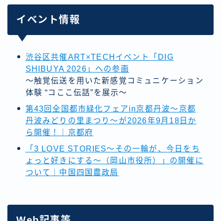
イベント情報
渋谷区共催ART×TECHイベント「DIG
SHIBUYA 2026」への参画
～触覚伝送を用いた新感覚コミュニケーション
体験 “コここ伝話”を展示～
第43回全国都市緑化フェアin京都丹波～京都
丹波みどりの里まつり～が2026年9月18日か
ら開催！｜京都府
「3 LOVE STORIES～その一輪が、今日をち
ょっと好きにする～（岡山市役所）」の開催に
ついて｜中国四国農政局
Web記事等