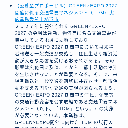
【公募型プロポーザル】GREEN×EXPO 2027
開催に係る交通需要マネジメント（TDM）実
施業務委託｜横浜市
２０２７年に開催される GREEN×EXPO
2027 の会場は通勤、物流等に係る交通需要が
集中している地域に立地しており、
GREEN×EXPO 2027 期間中においては来場
者輸送と一般交通が交錯し、住民生活や経済活
動が大きな影響を受けるおそれがある。 その
影響は広範囲に及ぶことから、都市活動の停滞
を生じさせないことが重要となる。そこで、来
場者輸送と一般交通を適切に共存させ、都市活
動を支える円滑な交通の実現が図られるよう、
GREEN×EXPO 2027 期間中の住民、企業等
の交通行動変容を促す取組である交通需要マネ
ジメント（以下、「TDM」という。）の実施
が必要となっている。本業務は、
GREEN×EXPO開催に向けた TDM の試行の