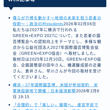
僕らが万博を動かす〜地球の未来を担う若者の
役割〜｜政治の村students
2026年02月06日
私たちは2027年に横浜で⾏われる
GREEN×EXPO 2027について、また若者の園
芸博覧会への認知向上をテーマとし、多様な観
点から公益社団法人2027年国際園芸博覧会協
会（GREEN×EXPO協会）へ取材しました。
取材⽇は2025年12⽉10⽇。GREEN×EXPO協
会、企画調整部の⽥中さん、機運醸成部の近藤
さん、倉井さん、早川さんが今回の取材を受け
てくださいました。
横浜・27年国際園芸博、米国が参加契約 米
軍施設跡地で開催｜日本経済新聞
2026年2月6
日 19:15
「合理的」で「楽しい」循環へ。 産官学民で