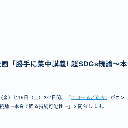
画「勝手に集中講義! 超SDGs続論〜
」
日（金）と19日（土）の2日間、「
エコ～るど京大
」がオン
Gs続論〜本音で語る持続可能性〜」を開催します。