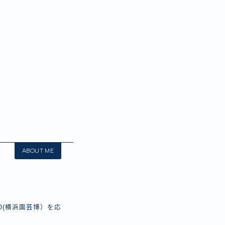
ABOUT ME
O(横浜園芸博）を応