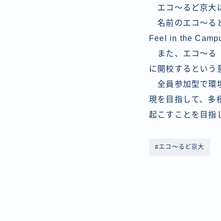
エコ～るど京大は
名前のエコ～るどは、エ
Feel in the 
また、エコ～る（
に開校するという
全員参加型で環境
現を目指して、多
起こすことを目指
#エコ〜るど京大