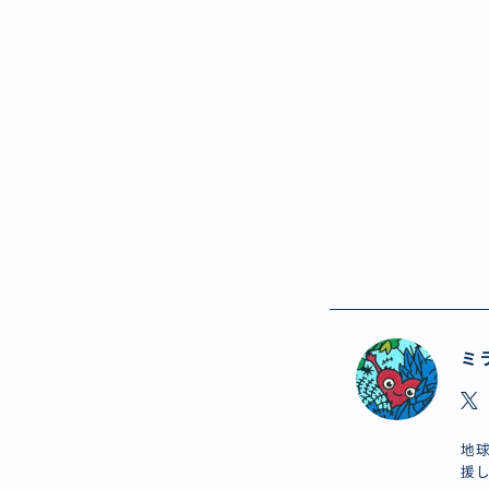
ミ
地球
援