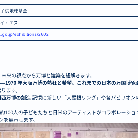
人子供地球基金
アイ・エス
.go.jp/exhibitions/2602
・未来の視点から万博と建築を紐解きます。
5」―1970 年大阪万博の熱狂と希望、これまでの日本の万国博
返ります。
関西万博の創造
記憶に新しい「大屋根リング」や各パビリオン
約100人の子どもたちと日米のアーティストがコラボレーショ
ンを展示します。