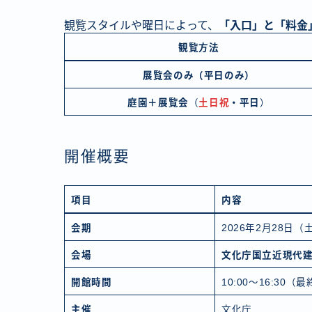
観覧スタイルや曜日によって、
「入口」と「料金
観覧方法
展覧会のみ（平日のみ）
庭園＋展覧会
（
土日祝
・平日
）
開催概要
項目
内容
会期
2026年2月28日（
会場
文化庁国立近現代
開館時間
10:00～16:30
主催
文化庁