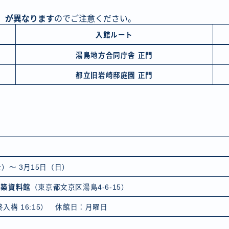
」が異なります
のでご注意ください。
入館ルート
湯島地方合同庁舎 正門
都立旧岩崎邸庭園 正門
土）～ 3月15日（日）
建築資料館
（東京都文京区湯島4-6-15）
（最終入構 16:15） 休館日：月曜日