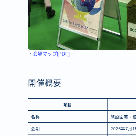
・会場マップ[PDF]
開催概要
項目
名称
施設園芸・植
会期
2026年7月