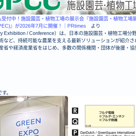
込受付中！施設園芸・植物工場の展示会『施設園芸・植物工場
GPEC)』が2026年7月に開催！｜PRtimes
より
lant Factory Exhibition / Conference）は、日本の
術など、持続可能な農業を支える最新ソリューションが紹介さ
省や経済産業省をはじめ、多数の関係機関・団体が後援・協賛
です。