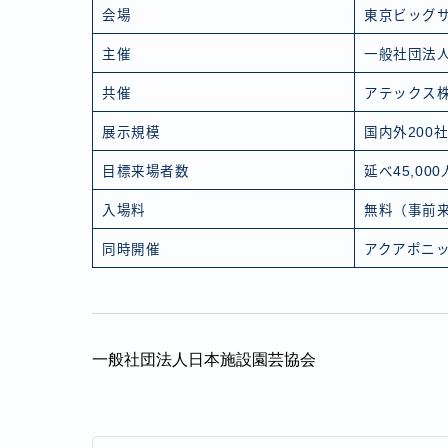
会場
東京ビッグサ
主催
一般社団法
共催
アテックス
展示規模
国内外200
目標来場者数
延べ45,0
入場料
無料（事前
同時開催
アクアポニッ
一般社団法人日本施設園芸協会