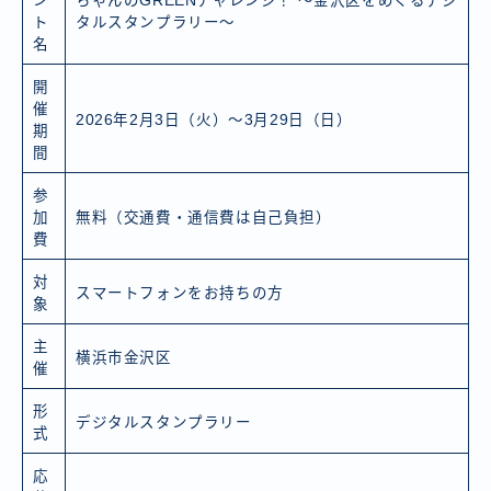
ン
ちゃんのGREENチャレンジ！ ～金沢区をめぐるデジ
ト
タルスタンプラリー～
名
開
催
2026年2月3日（火）～3月29日（日）
期
間
参
加
無料（交通費・通信費は自己負担）
費
対
スマートフォンをお持ちの方
象
主
横浜市金沢区
催
形
デジタルスタンプラリー
式
応