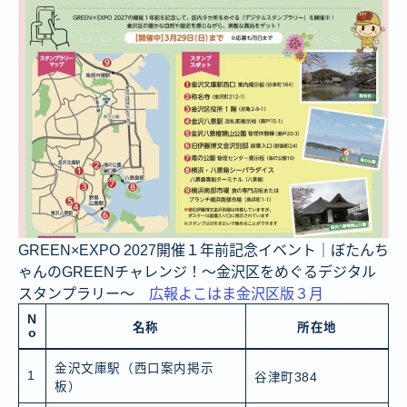
GREEN×EXPO 2027開催１年前記念イベント｜ぼたんち
ゃんのGREENチャレンジ！～金沢区をめぐるデジタル
スタンプラリー～
広報よこはま金沢区版３月
N
名称
所在地
o
金沢文庫駅（西口案内掲示
1
谷津町384
板）