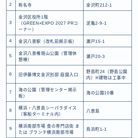
2
称名寺
金沢町212-1
金沢区役所1階
3
（GREEN×EXPO 2027 PRコ
泥亀2-9-1
ーナー）
4
金沢八景駅（改札前掲示板）
瀬戸15-1
金沢八景権現山公園（管理休
5
瀬戸20-3
憩棟）
野島町24（野島公園
6
旧伊藤博文金沢別邸 庭園入口
内）※建物は工事中
海の公園（管理センター掲示
7
海の公園10番
板）
横浜・八景島シーパラダイス
8
八景島
（客船ターミナル内）
横浜南部市場 食の専門店街 ま
9
鳥浜町1-1
たは ブランチ横浜南部市場