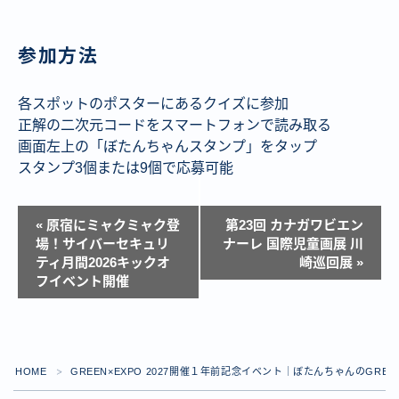
参加方法
各スポットのポスターにあるクイズに参加
正解の二次元コードをスマートフォンで読み取る
画面左上の「ぼたんちゃんスタンプ」をタップ
スタンプ3個または9個で応募可能
イ
«
原宿にミャクミャク登
第23回 カナガワビエン
ベ
場！サイバーセキュリ
ナーレ 国際児童画展 川
ティ月間2026キックオ
崎巡回展
»
ン
フイベント開催
ト
ナ
ビ
ゲ
HOME
GREEN×EXPO 2027開催１年前記念イベント｜ぼたんちゃんのG
＞
ー