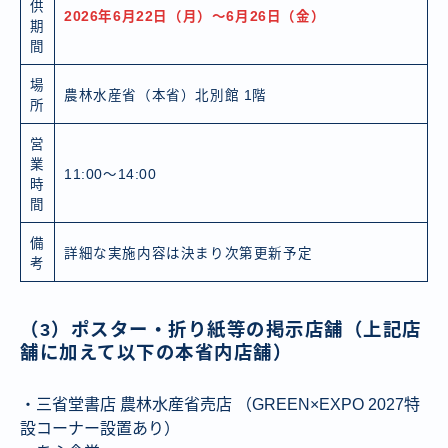
供
2026年6月22日（月）～6月26日（金）
期
間
場
農林水産省（本省）北別館 1階
所
営
業
11:00～14:00
時
間
備
詳細な実施内容は決まり次第更新予定
考
（3）ポスター・折り紙等の掲示店舗（上記店
舗に加えて以下の本省内店舗）
・三省堂書店 農林水産省売店 （GREEN×EXPO 2027特
設コーナー設置あり）