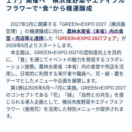
ェア」開催へ 横浜産野菜やエディブル
フラワーで“食”から機運醸成
2027年3月に開幕する「GREEN×EXPO 2027（横浜園
芸博）」の機運醸成に向け、
農林水産省（本省）内の食
堂・売店等と連携
した「
GREEN×EXPO 2027フェア
」が
2026年6月よりスタートします。
本企画は、GREEN×EXPO 2027の認知度向上を目的
に、「食」を通じてイベントの魅力を発信するコラボレ
ーション施策。農林水産省（本省）内の食堂や売店を活
用し、日常的に利用する来庁者や職員へ、花・緑・農を
テーマとしたメニューや企画を展開します。
第1弾は2026年6月～7月に実施。GREEN×EXPO 2027
のコンセプトである「花」「緑」「自然との共生」を感
じられる導入企画として、横浜市産野菜やエディブルフ
ラワー（食用花）を活用した特別メニューが提供されま
す。