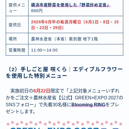
提供メニ
横浜市産野菜を使用した「野菜炒め定食」
ュー
860円
2026年6月中の毎週月曜日（6月1日・8日・15
提供日
日・22日・29日）
場所
農林水産省（本省）南別館 地下1階
営業時間
11:00～14:00
（2）手しごと屋 咲くら｜エディブルフラワー
を使用した特別メニュー
実施初日の
6月22日
限定で「上記対象メニューいずれ
かをご注文＋農林水産省【公式】GREEN×EXPO 2027の
SNSフォロー」で先着30名様に
Blooming RING
をプレ
ゼントします。