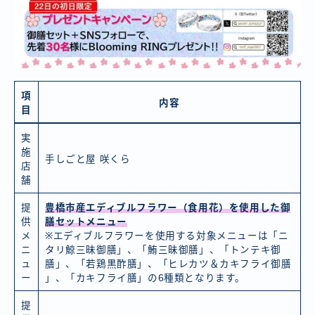
項
内容
目
実
施
手しごと屋 咲くら
店
舗
提
豊橋市産エディブルフラワー（食用花）を使用した御
供
膳セットメニュー
メ
※エディブルフラワーを使用する対象メニューは「ニ
ニ
タリ鯨三昧御膳」、「鮪三昧御膳」、「トンテキ御
ュ
膳」、「若鶏黒酢膳」、「ヒレカツ＆カキフライ御膳
ー
」、「カキフライ膳」の6種類となります。
提