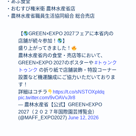
・あふ食堂
・おむすび権米衛 農林水産省店
・農林水産省職員生活協同組合 総合売店
【
GREEN×EXPO 2027フェアに本省内の
店舗が続々参加！
】
盛り上がってきました！
農林水産省内の食堂・売店等において、
GREEN×EXPO 2027のポスターや
#トゥンク
トゥンク
の折り紙で店舗装飾・特設コーナー
設置など機運醸成にご協力いただいておりま
す！
詳細はコチラ
https://t.co/sNSTOXpIdq
pic.twitter.com/9vOAVvJlr8
— 農林水産省【公式】GREEN×EXPO
2027（２０２７年国際園芸博覧会）
(@MAFF_EXPO2027)
June 12, 2026