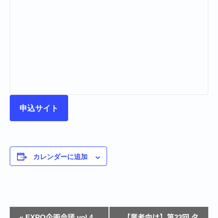
申込サイト
カレンダーに追加
イ
«
EXPO企画会議 vol.4
【業者向け】第23回 タ