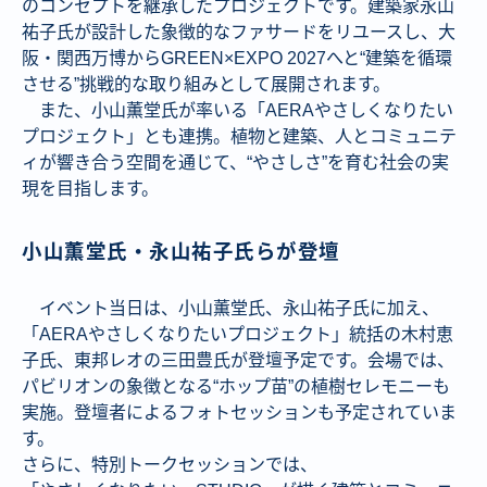
のコンセプトを継承したプロジェクトです。建築家永山
祐子氏が設計した象徴的なファサードをリユースし、大
阪・関西万博からGREEN×EXPO 2027へと“建築を循環
させる”挑戦的な取り組みとして展開されます。
また、小山薫堂氏が率いる「AERAやさしくなりたい
プロジェクト」とも連携。植物と建築、人とコミュニテ
ィが響き合う空間を通じて、“やさしさ”を育む社会の実
現を目指します。
小山薫堂氏・永山祐子氏らが登壇
イベント当日は、小山薫堂氏、永山祐子氏に加え、
「AERAやさしくなりたいプロジェクト」統括の木村恵
子氏、東邦レオの三田豊氏が登壇予定です。会場では、
パビリオンの象徴となる“ホップ苗”の植樹セレモニーも
実施。登壇者によるフォトセッションも予定されていま
す。
さらに、特別トークセッションでは、