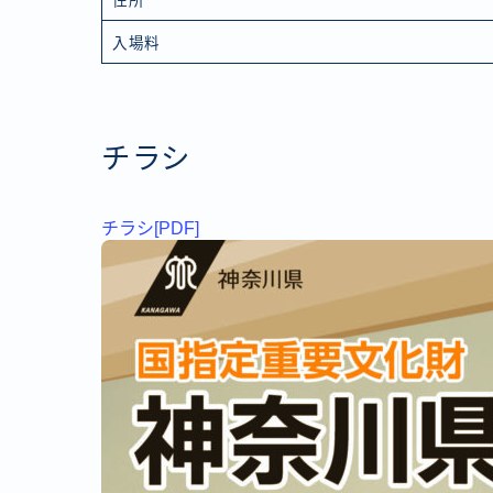
住所
入場料
チラシ
チラシ[PDF]