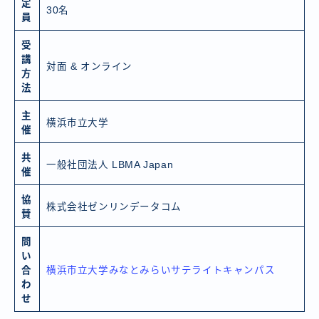
定
30名
員
受
講
対面 & オンライン
方
法
主
横浜市立大学
催
共
一般社団法人 LBMA Japan
催
協
株式会社ゼンリンデータコム
賛
問
い
合
横浜市立大学みなとみらいサテライトキャンパス
わ
せ