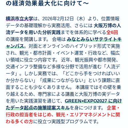
の経済効果最大化に向けて〜
横浜市立大学
は、2026年2月12日（木）より、位置情報
データの基礎理解から実務活用、さらには
大阪万博の人
流データを用いた分析実践
までを体系的に学べる
全6回
の講座を開講します。 会場は
みなとみらいサテライトキ
ャンパス
。対面とオンラインのハイブリッド形式で実施
され、観光・都市計画・イベント運営・行政など、幅広
い領域に役立つ内容です。 近年、観光振興や都市開発、
交通インフラ整備など多様な分野で活用が進む「人流デ
ータ」。しかし実務では、「どこから手をつければいい
か分からない」「成果につながらない」という課題に直
面することも少なくありません。 本講座ではその壁を乗
り越えるため、専門家による講義と大阪万博の実データ
を用いた実践演習を通じて、
GREEN×EXPO2027 に向け
たデータ起点の施策提案スキル
を身につけます。
企業・
行政の担当者をはじめ、観光・エリアマネジメントに関
わる多くの方
に役立つ実践型プログラムです。