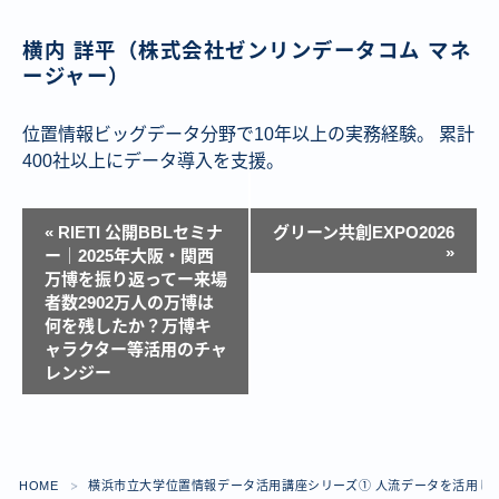
横内 詳平（株式会社ゼンリンデータコム マネ
ージャー）
位置情報ビッグデータ分野で10年以上の実務経験。 累計
400社以上にデータ導入を支援。
イ
«
RIETI 公開BBLセミナ
グリーン共創EXPO2026
ベ
»
ー｜2025年大阪・関西
万博を振り返ってー来場
ン
者数2902万人の万博は
ト
何を残したか？万博キ
ナ
ャラクター等活用のチャ
ビ
レンジー
ゲ
ー
シ
HOME
横浜市立大学位置情報データ活用講座シリーズ① 人流データを活用したイ
＞
ョ