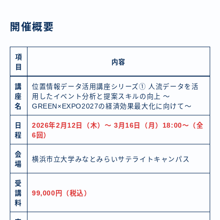
開催概要
項
内容
目
講
位置情報データ活用講座シリーズ① 人流データを活
座
用したイベント分析と提案スキルの向上 〜
名
GREEN×EXPO2027の経済効果最大化に向けて〜
日
2026年2月12日（木）〜 3月16日（月）18:00〜（全
程
6回）
会
横浜市立大学みなとみらいサテライトキャンパス
場
受
講
99,000円（税込）
料