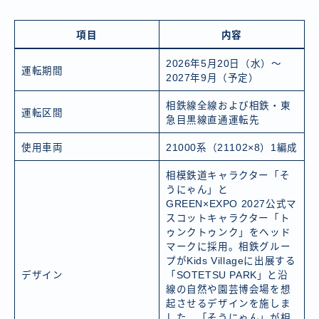
項目
内容
2026年5月20日（水）～
運転期間
2027年9月（予定）
相鉄線全線および相鉄・東
運転区間
急目黒線直通運転先
使用車両
21000系（21102×8）1編成
相模鉄道キャラクター「そ
うにゃん」と
GREEN×EXPO 2027公式マ
スコットキャラクター「ト
ゥンクトゥンク」をヘッド
マークに採用。相鉄グルー
プがKids Villageに出展する
デザイン
「SOTETSU PARK」と沿
線の自然や園芸博会場を想
起させるデザインを施しま
した。「そうにゃん」が相