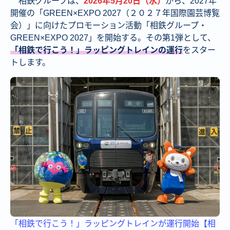
相鉄グループは、
2026年5月20日（水）
から、2027年
開催の「GREEN×EXPO 2027（２０２７年国際園芸博覧
会）」に向けたプロモーション活動「相鉄グループ・
GREEN×EXPO 2027」を開始する。その第1弾として、
「相鉄で行こう！」ラッピングトレインの運行
をスター
トします。
「相鉄で行こう！」ラッピングトレインが運行開始【相