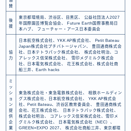
協
賛
東京都環境局、渋谷区、目黒区、 公益社団法人2027
後
年国際園芸博覧会協会、 Future Earth国際事務局日
援
本ハブ、 フューチャー・アース日本委員会
日本航空株式会社、YKK AP株式会社、 Petit Bateau
Japan株式会社プチバトージャパン、 豊田通商株式会
協
社、日本テトラパック株式会社、 株式会社明治、コ
力
アレックス信栄株式会社、 雪印メグミルク株式会
社、日本電気株式会社、 花王株式会社、株式会社商
船三井、Earth hacks
ミ
ッ
シ
東急株式会社・東急電鉄株式会社、 相鉄ホールディン
ョ
グス株式会社、日本航空株式会社、 YKK AP株式会
ン
社、Petit Bateau、渋谷区教育委員会、 豊田通商株式
提
会社、花王株式会社、 日本テトラパック株式会社、
供
株式会社明治、 コアレックス信栄株式会社、雪印メ
企
グミルク株式会社、 日本電気株式会社（NEC）、
業
GREEN×EXPO 2027、 株式会社商船三井、東京都環