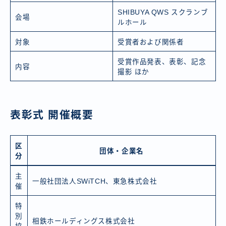
SHIBUYA QWS スクランブ
会場
ルホール
対象
受賞者および関係者
受賞作品発表、表彰、記念
内容
撮影 ほか
表彰式 開催概要
区
団体・企業名
分
主
一般社団法人SWiTCH、東急株式会社
催
特
別
相鉄ホールディングス株式会社