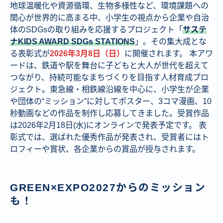
地球温暖化や資源循環、生物多様性など、環境課題への
関心が世界的に高まる中、小学生の視点から企業や自治
体のSDGsの取り組みを応援するプロジェクト「
サステ
ナKIDS AWARD SDGs STATIONS
」。その集大成とな
る表彰式が
2026年3月8日（日）
に開催されます。 本アワ
ードは、鉄道や駅を舞台に子どもと大人が世代を超えて
つながり、持続可能なまちづくりを目指す人材育成プロ
ジェクト。東急線・相鉄線沿線を中心に、小学生が企業
や団体の“ミッション”に対してポスター、3コマ漫画、10
秒動画などの作品を制作し応募してきました。受賞作品
は2026年2月18日(水)にオンラインで発表予定です。 表
彰式では、選ばれた優秀作品が発表され、受賞者にはト
ロフィーや賞状、各企業からの賞品が授与されます。
GREEN×EXPO2027からのミッション
も！