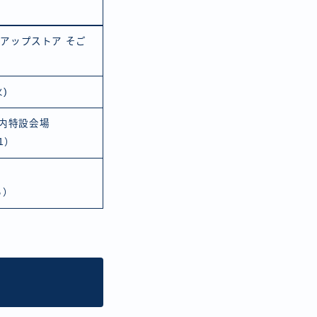
ップアップストア そご
)
場内特設会場
1）
る）