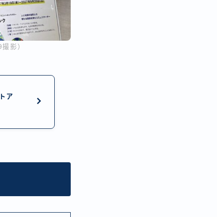
19撮影）
トア