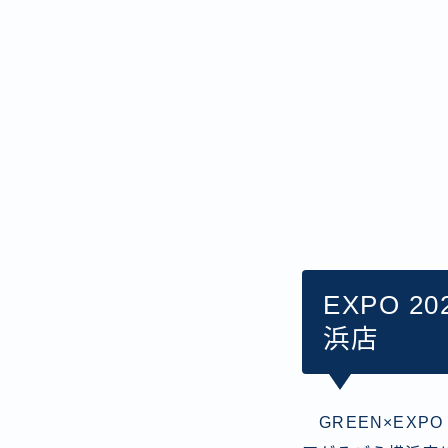
EXPO 
浜店
GREEN×EXPO