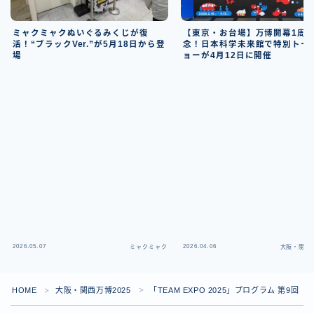
ミャクミャクぬいぐるみくじが復
【東京・お台場】万博開幕1周
活！“ブラックVer.”が5月18日から登
念！日本科学未来館で特別トー
場
ョーが4月12日に開催
2026.05.07
2026.04.06
ミャクミャク
大阪・関西万
HOME
大阪・関西万博2025
「TEAM EXPO 2025」プログラム 第9回「Hello!
＞
＞