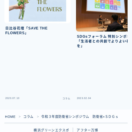
日比谷花壇「SAVE THE
FLOWERS」
SDGsフォーラム 特別シンポジ
「生活者との共創でよりよい社
を」
2020.07.10
2023.02.04
コラム
HOME
コラム
令和３年度防衛省シンポジウム 防衛省×ＳＤＧｓ
＞
＞
横浜グリーンエクスポ
アフター万博