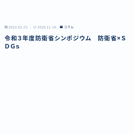
2022.02.23
2025.11.16
コラム
令和３年度防衛省シンポジウム 防衛省×Ｓ
ＤＧｓ