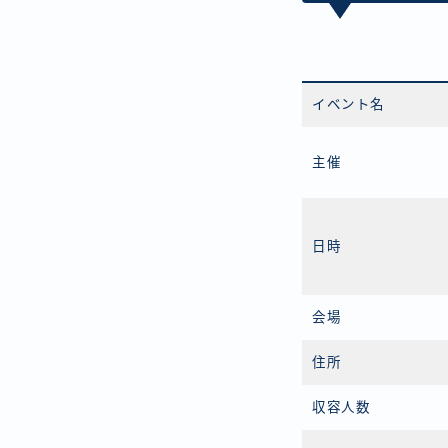
イベント名
主催
日時
会場
住所
収容人数