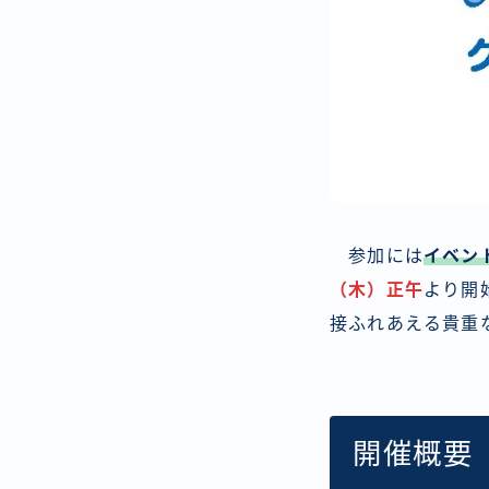
参加には
イベン
（木）正午
より開
接ふれあえる貴重
開催概要