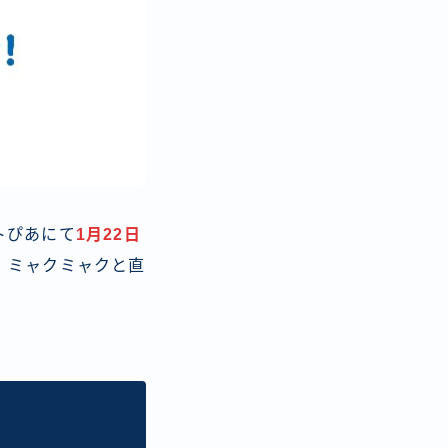
トぴあにて
1月22日
、ミャクミャクと直