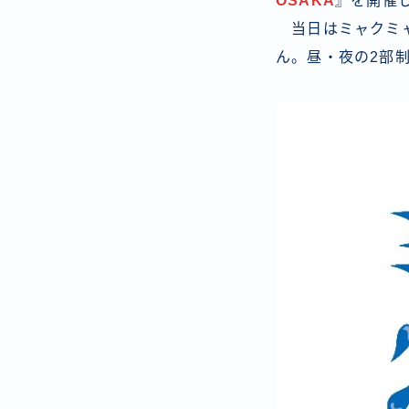
OSAKA
』を開催
当日はミャクミャ
ん。昼・夜の2部制