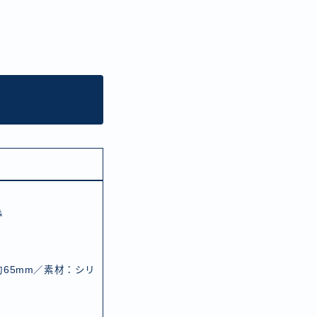
券
65mm／素材：シリ