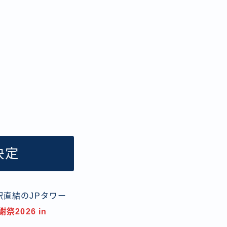
決定
駅直結のJPタワー
2026 in