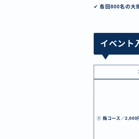
✔
各回800名の大
イベント
① 梅コース／2,00