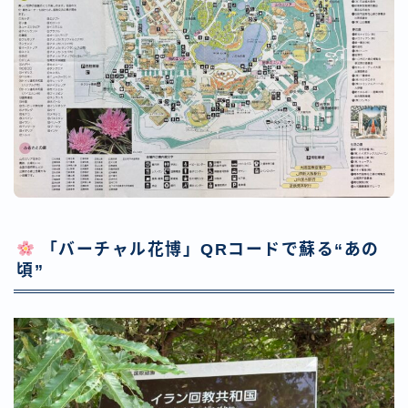
「バーチャル花博」QRコードで蘇る“あの
頃”