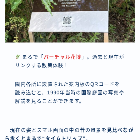
まるで「
バーチャル花博
」。過去と現在が
リンクする散策体験！
園内各所に設置された案内板のQRコードを
読み込むと、1990年当時の国際庭園の写真や
解説を見ることができます。
現在の姿とスマホ画面の中の昔の風景を
見比べなが
ら歩くとまるで“タイムトリップ”
。