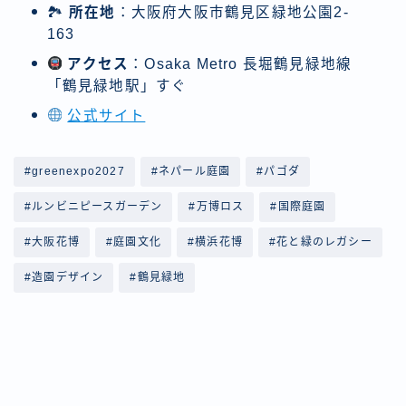
🏞
所在地
：大阪府大阪市鶴見区緑地公園2-
163
アクセス
：Osaka Metro 長堀鶴見緑地線
「鶴見緑地駅」すぐ
公式サイト
#greenexpo2027
#ネパール庭園
#パゴダ
#ルンビニピースガーデン
#万博ロス
#国際庭園
#大阪花博
#庭園文化
#横浜花博
#花と緑のレガシー
#造園デザイン
#鶴見緑地