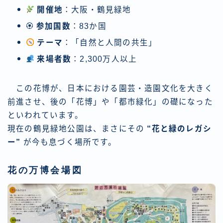
開催地
：大阪・鶴見緑地
🏵
参加国数
：83か国
テーマ
：「自然と人間の共生」
来場者数
：2,300万人以上
この花博が、日本における園芸・造園文化を大きく
前進させ、後の「花博」や「都市緑化」の礎になった
といわれています。
現在の鶴見緑地公園は、まさにその
“花と緑のレガシ
ー”
が今も息づく場所です。
花の万博会場図