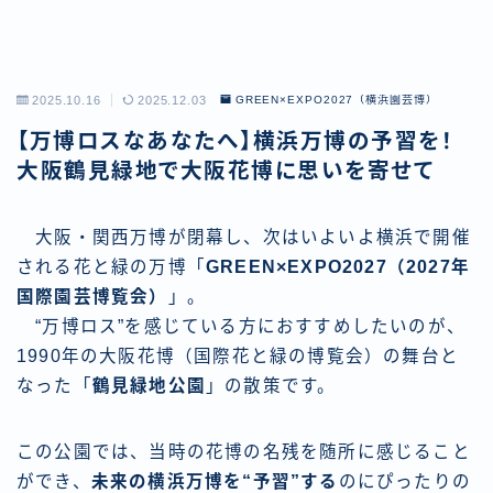
2025.10.16
2025.12.03
GREEN×EXPO2027（横浜園芸博）
【万博ロスなあなたへ】横浜万博の予習を！
大阪鶴見緑地で大阪花博に思いを寄せて
大阪・関西万博が閉幕し、次はいよいよ横浜で開催
される花と緑の万博「
GREEN×EXPO2027（2027年
国際園芸博覧会）
」。
“万博ロス”を感じている方におすすめしたいのが、
1990年の大阪花博（国際花と緑の博覧会）の舞台と
なった「
鶴見緑地公園
」の散策です。
この公園では、当時の花博の名残を随所に感じること
ができ、
未来の横浜万博を“予習”する
のにぴったりの