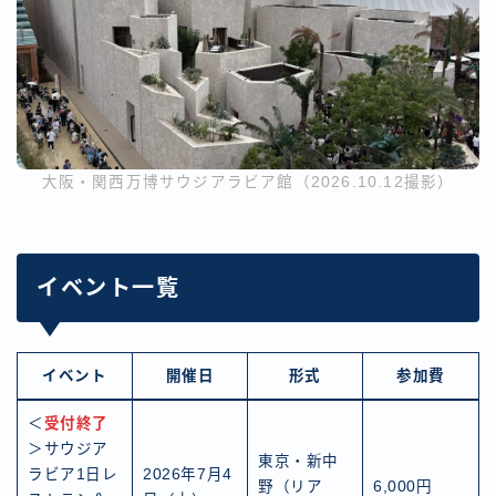
大阪・関西万博サウジアラビア館（2026.10.12撮影）
イベント一覧
イベント
開催日
形式
参加費
＜
受付終了
＞サウジア
東京・新中
ラビア1日レ
2026年7月4
野（リア
6,000円