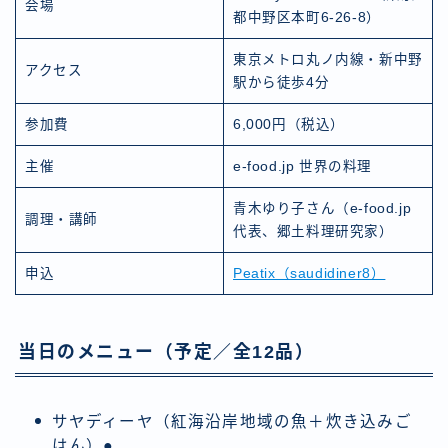
会場
都中野区本町6-26-8）
東京メトロ丸ノ内線・新中野
アクセス
駅から徒歩4分
参加費
6,000円（税込）
主催
e-food.jp 世界の料理
青木ゆり子さん（e-food.jp
調理・講師
代表、郷土料理研究家）
申込
Peatix（saudidiner8）
当日のメニュー（予定／全12品）
サヤディーヤ（紅海沿岸地域の魚＋炊き込みご
はん）●