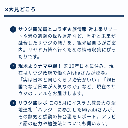
3大見どころ
サウジ観光局とコラボ★旅情報
近未来リゾー
トや岩の遺跡の世界遺産など、歴史と未来が
融合したサウジの魅力を、観光局自らがご案
内。リヤド万博へ行くための情報収集にぴっ
たりです。
現地よりナマ中継！
約10年日本に住み、現
在はサウジ政府で働くAishaさんが登場。
「実は日本と同じくらい治安がいい」「親日
国でなぜ日本が人気なのか」など、現在のサ
ウジのリアルをお届けします。
サウジ旅レポ
この5月にイスラム教最大の聖
地巡礼「ハッジ」に参加したMiyabiさんが、
その熱気と感動の舞台裏をレポート。アラビ
ア語の魅力や勉強法についても伺います。