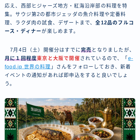
応え、西部ヒジャーズ地方・紅海沿岸部の料理を特
集。サウジ第2の都市ジェッダの魚介料理や定番料
理、ラクダ肉の試食、デザートまで、
全12品のフルコ
ース・ディナー
が楽しめます。
7月4日（土）開催分はすでに
完売
となりましたが、
月に１回程度
東京と大阪で開催
されているので、「
e-
food.jp 世界の料理
」さんをフォローしておき、新着
イベントの通知があれば即申込をすると良いでしょ
う。