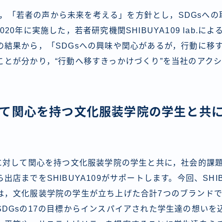
9は，「若者の声から未来を考える」を方針とし，SDGsへ
20年に実施した，若者研究機関SHIBUYA109 lab.によ
の結果から，「SDGsへの興味や関心があるが，行動に移
ことが分かり，“行動へ移すきっかけづくり”を当社のアク
して関心を持つ文化服装学院の学生と共
に対して関心を持つ文化服装学院の学生と共に，社会的課
店までをSHIBUYA109がサポートします。今回、SHIB
は，文化服装学院の学生が立ち上げた合計7つのブランド
SDGsの17の目標からインスパイアされた学生達の想いを