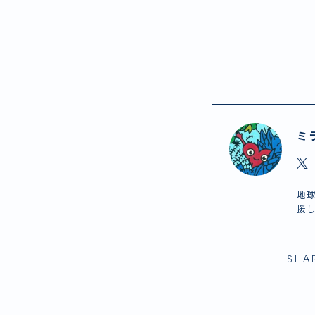
ミ
地球
援
SHA