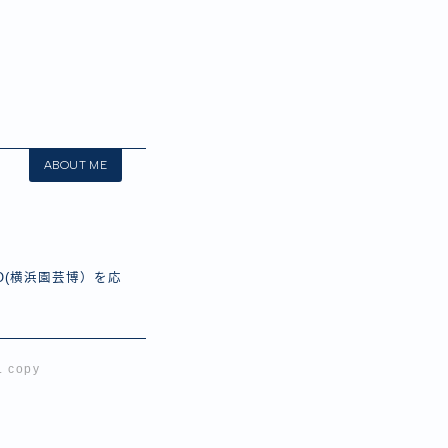
ABOUT ME
O(横浜園芸博）を応
 copy