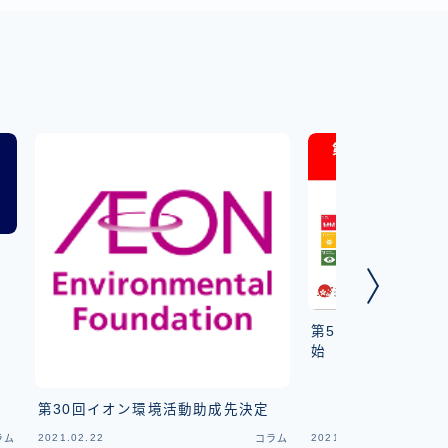
第5回ジャパンSD
始
第30回イオン環境活動助成先決定
2021.02.22
2021.08.11
ラム
コラム