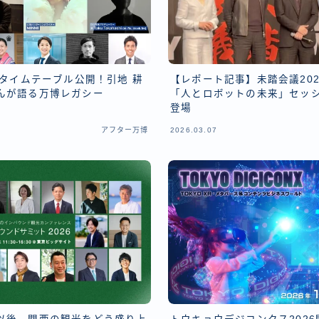
2026タイムテーブル公開！引地 耕
【レポート記事】未踏会議20
んが語る万博レガシー
「人とロボットの未来」セッ
登場
アフター万博
2026.03.07