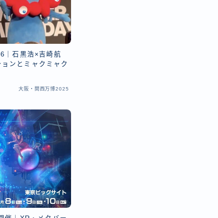
26｜石黒浩×吉崎航
ションとミャクミャク
大阪・関西万博2025