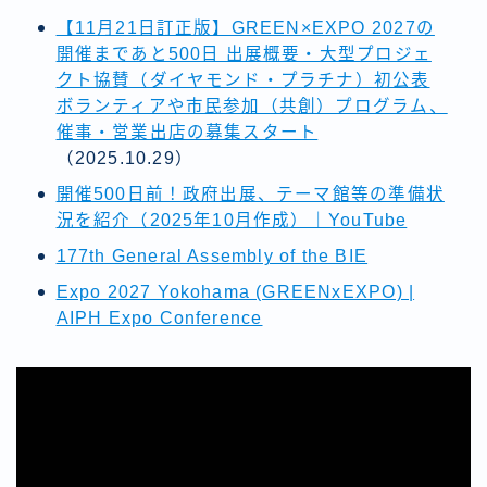
【11月21日訂正版】GREEN×EXPO 2027の
開催まであと500日 出展概要・大型プロジェ
クト協賛（ダイヤモンド・プラチナ）初公表
ボランティアや市民参加（共創）プログラム、
催事・営業出店の募集スタート
（2025.10.29）
開催500日前！政府出展、テーマ館等の準備状
況を紹介（2025年10月作成）｜YouTube
177th General Assembly of the BIE
Expo 2027 Yokohama (GREENxEXPO) |
AIPH Expo Conference