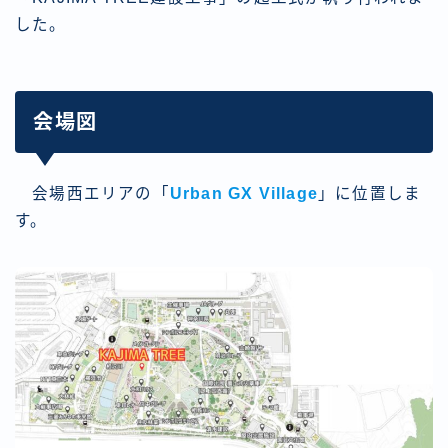
した。
会場図
会場西エリアの「
Urban GX Village
」に位置しま
す。