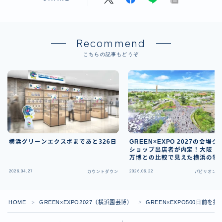
Recommend
こちらの記事もどうぞ
横浜グリーンエクスポまであと326日
GREEN×EXPO 2027の会場
ショップ出店者が内定！大阪・
万博との比較で見えた横浜の特
2026.04.27
2026.06.22
カウントダウン
パビリオン・
HOME
GREEN×EXPO2027（横浜園芸博）
GREEN×EXPO500日前
＞
＞