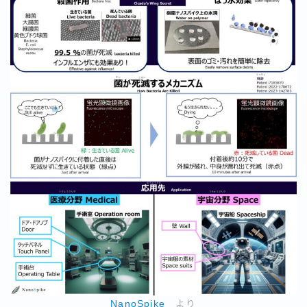
NanoSpike
より