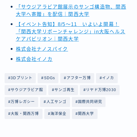
「サウジアラビア館展示のサンゴ構造物、関西
大学へ寄贈」を配信｜関西大学
【イベント告知】8/5～11 いよいよ開幕！
「関西大学リボーンチャレンジ」in大阪ヘルス
ケアパビリオン｜関西大学
株式会社ナノスパイク
株式会社イノカ
#3Dプリント
#SDGs
#アフター万博
#イノカ
#サウジアラビア館
#サンゴ再生
#リヤド万博2030
#万博レガシー
#人工サンゴ
#国際共同研究
#大阪・関西万博
#海洋保全
#関西大学