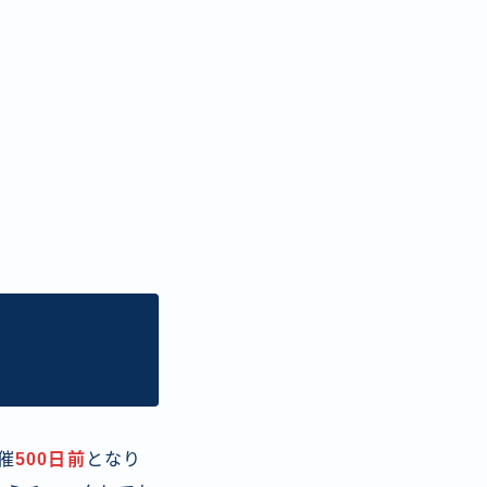
催
500日前
となり