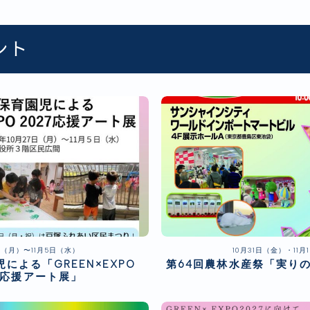
ント
日（月）〜11月5日（水）
10月31日（金）・11月
による「GREEN×EXPO
第64回農林水産祭「実り
7 応援アート展」