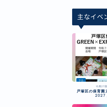
主なイベ
10月27
戸塚区の保育園児
202