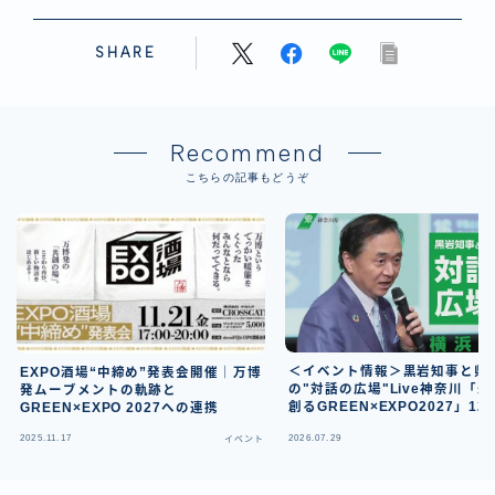
SHARE
Recommend
こちらの記事もどうぞ
＜イベント情報＞黒岩知事と県
EXPO酒場“中締め”発表会開催｜万博
の"対話の広場"Live神奈川「
発ムーブメントの軌跡と
創るGREEN×EXPO2027」12
GREEN×EXPO 2027への連携
日開催・生中継あり
2025.11.17
2026.07.29
イベント