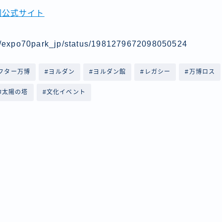
園公式サイト
com/expo70park_jp/status/1981279672098050524
フター万博
#ヨルダン
#ヨルダン館
#レガシー
#万博ロス
#太陽の塔
#文化イベント