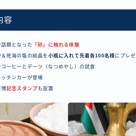
内容
で話題となった
「砂」に触れる体験
砂＆死海の塩の結晶を
小瓶に入れて先着各100名様
にプレゼ
ンコーヒーとデーツ（なつめやし）の試食
キッチンカーが登場
万博
記念スタンプ
も設置