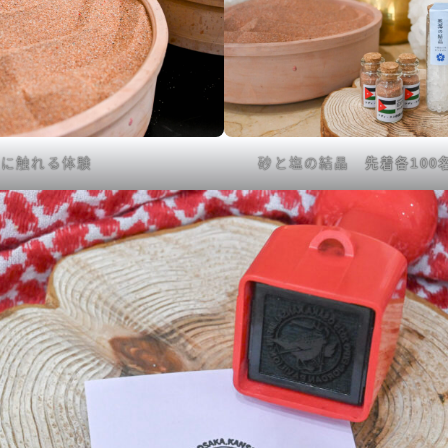
砂に触れる体験
砂と塩の結晶
先着各100