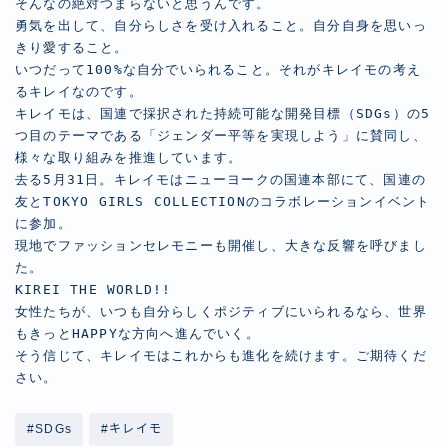
そんなの絶対つまらないと思うんです。

勇気を出して、自分らしさを受け入れること。自分自身を思いっ
きり愛すること。

いつだって100%な自分でいられること。それがキレイモの考え
るキレイなのです。

キレイモは、国連で採択された持続可能な開発目標（SDGs）の5
つ目のテーマである「ジェンダー平等を実現しよう」に賛同し、
様々な取り組みを推進しています。

去る5月31日。キレイモはニューヨークの国連本部にて、国連の
友とTOKYO GIRLS COLLECTIONのコラボレーションイベント
に参加。

現地でファッションセレモニーも開催し、大きな反響を呼びまし
た。

KIREI THE WORLD!!

女性たちが、いつも自分らしくポジティブにいられるなら、世界
もきっとHAPPYな方向へ進んでいく。

そう信じて、キレイモはこれからも進化を続けます。ご期待くだ
さい。
#SDGs
#キレイモ