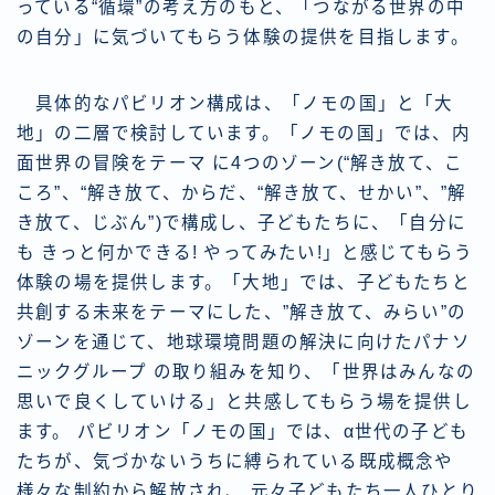
っている“循環”の考え方のもと、「つながる世界の中
の自分」に気づいてもらう体験の提供を目指します。
具体的なパビリオン構成は、「ノモの国」と「大
地」の二層で検討しています。「ノモの国」では、内
面世界の冒険をテーマ に4つのゾーン(“解き放て、こ
ころ”、“解き放て、からだ、“解き放て、せかい”、”解
き放て、じぶん”)で構成し、子どもたちに、「自分に
も きっと何かできる! やってみたい!」と感じてもらう
体験の場を提供します。「大地」では、子どもたちと
共創する未来をテーマにした、”解き放て、みらい”の
ゾーンを通じて、地球環境問題の解決に向けたパナソ
ニックグループ の取り組みを知り、「世界はみんなの
思いで良くしていける」と共感してもらう場を提供し
ます。 パビリオン「ノモの国」では、α世代の子ども
たちが、気づかないうちに縛られている既成概念や
様々な制約から解放され、 元々子どもたち一人ひとり