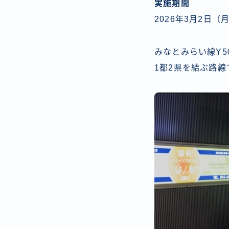
実施期間
2026年3月2日（
みなとみらい線Y50
1都2県を結ぶ路