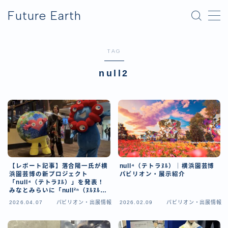
Future Earth
MENU
TAG
横浜グリーンエクスポ
null2
アフター万博
【レポート記事】落合陽一氏が横
null⁴（テトラﾇﾙ）｜横浜園芸博
浜園芸博の新プロジェクト
パビリオン・展示紹介
「null⁴（テトラﾇﾙ）」を発表！
みなとみらいに「null²ⁿ（ﾇﾙﾇﾙネ
クサス）」も誕生へ
2026.04.07
パビリオン・出展情報
2026.02.09
パビリオン・出展情報