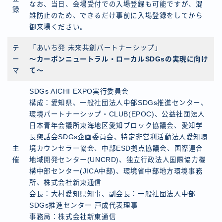
なお、当日、会場受付での入場登録も可能ですが、混
録
雑防止のため、できるだけ事前に入場登録をしてから
御来場ください。
テ
「あいち発 未来共創パートナーシップ」
ー
〜カーボンニュートラル・ローカルSDGsの実現に向け
マ
て〜
SDGs AICHI EXPO実行委員会
構成：愛知県、一般社団法人中部SDGs推進センター、
環境パートナーシップ・CLUB(EPOC)、公益社団法人
日本青年会議所東海地区愛知ブロック協議会、愛知学
長懇話会SDGs企画委員会、特定非営利活動法人愛知環
主
境カウンセラー協会、中部ESD拠点協議会、国際連合
催
地域開発センター(UNCRD)、独立行政法人国際協力機
構中部センター(JICA中部)、環境省中部地方環境事務
所、株式会社新東通信
会長：大村愛知県知事、副会長：一般社団法人中部
SDGs推進センター 戸成代表理事
事務局：株式会社新東通信