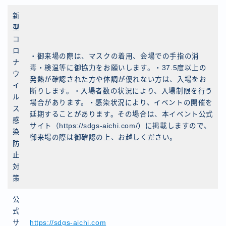
新
型
コ
ロ
・御来場の際は、マスクの着用、会場での手指の消
ナ
毒・検温等に御協力をお願いします。・37.5度以上の
ウ
発熱が確認された方や体調が優れない方は、入場をお
イ
断りします。・入場者数の状況により、入場制限を行う
ル
場合があります。・感染状況により、イベントの開催を
ス
延期することがあります。その場合は、本イベント公式
感
サイト（https://sdgs-aichi.com/）に掲載しますので、
染
御来場の際は御確認の上、お越しください。
防
止
対
策
公
式
サ
https://sdgs-aichi.com