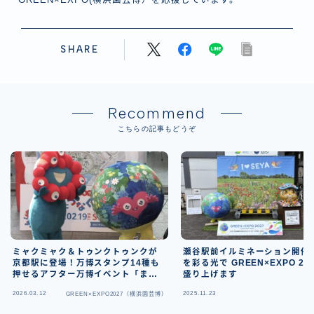
SHARE
Recommend
こちらの記事もどうぞ
ミャクミャク＆トゥンクトゥンクが
瀬谷駅前イルミネーション開催
京都駅に登場！万博スタンプ14種も
を彩る光で GREEN×EXPO 202
押せるアフター万博イベント「また
盛り上げます
ね。万博」開催（3/14）
2026.03.12
2025.11.23
GREEN×EXPO2027（横浜園芸博）