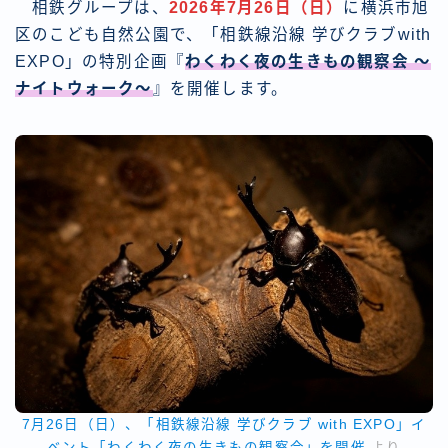
相鉄グループは、
2026年7月26日（日）
に横浜市旭
区のこども自然公園で、「相鉄線沿線 学びクラブwith
EXPO」の特別企画『
わくわく夜の生きもの観察会 ～
ナイトウォーク～
』を開催します。
7月26日（日）、「相鉄線沿線 学びクラブ with EXPO」イ
ベント「わくわく夜の生きもの観察会」を開催
より