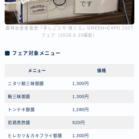
農林水産省食堂「手しごとや 咲くら」GREEN×EXPO 2027
フェア（2026.6.23撮影）
フェア対象メニュー
メニュー
価格
ニタリ鯨三昧御膳
1,300円
鮪三昧御膳
1,300円
トンテキ御膳
1,280円
若鶏黒酢膳
920円
ヒレカツ＆カキフライ御膳
1,300円