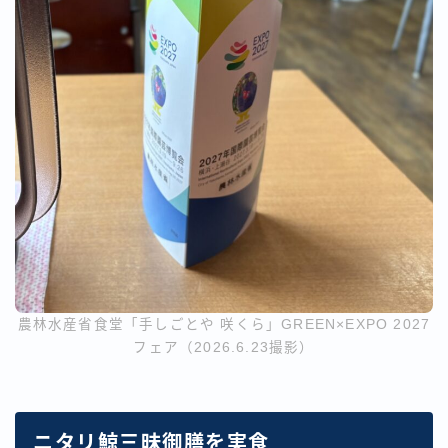
農林水産省食堂「手しごとや 咲くら」GREEN×EXPO 2027
フェア（2026.6.23撮影）
ニタリ鯨三昧御膳を実食