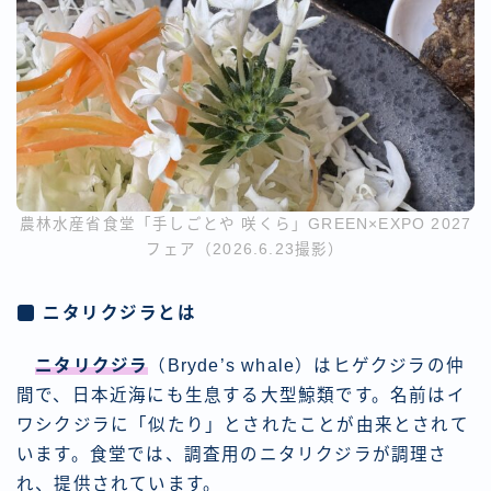
農林水産省食堂「手しごとや 咲くら」GREEN×EXPO 2027
フェア（2026.6.23撮影）
ニタリクジラとは
ニタリクジラ
（Bryde’s whale）はヒゲクジラの仲
間で、日本近海にも生息する大型鯨類です。名前はイ
ワシクジラに「似たり」とされたことが由来とされて
います。食堂では、調査用のニタリクジラが調理さ
れ、提供されています。