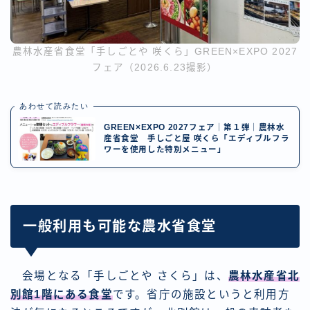
農林水産省食堂「手しごとや 咲くら」GREEN×EXPO 2027
フェア（2026.6.23撮影）
あわせて読みたい
GREEN×EXPO 2027フェア｜第１弾｜農林水
産省食堂 手しごと屋 咲くら「エディブルフラ
ワーを使用した特別メニュー」
一般利用も可能な農水省食堂
会場となる「手しごとや さくら」は、
農林水産省北
別館1階にある食堂
です。省庁の施設というと利用方