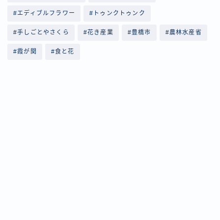
#エディブルフラワー
#トゥンクトゥンク
#手しごとやさくら
#花き産業
#豊橋市
#農林水産省
#霞が関
#食と花