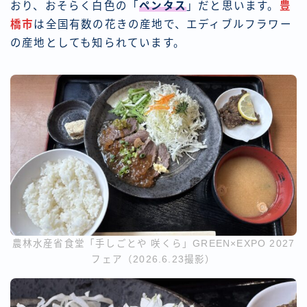
おり、おそらく白色の「
ペンタス
」だと思います。
豊
橋市
は全国有数の花きの産地で、エディブルフラワー
の産地としても知られています。
農林水産省食堂「手しごとや 咲くら」GREEN×EXPO 2027
フェア（2026.6.23撮影）