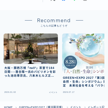
Recommend
こちらの記事もどうぞ
大阪・関西万博「null²」茶室で184
日間──落合陽一氏のパビリオンを彩
った池坊専宗氏、六本木ヒルズ正月
GREEN×EXPO 2027「第3回
装飾へ
自然・生命』シンポジウム」開
定 未来社会を考える「パラダ
シフト」をテーマに京都で議論
2026.01.02
2026.07.17
イベント
HOME
GREEN×EXPO2027（横浜園芸博）
イベント
＜レポート記事＞
＞
＞
＞