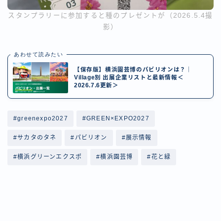
スタンプラリーに参加すると種のプレゼントが（2026.5.4撮
影）
あわせて読みたい
【保存版】横浜園芸博のパビリオンは？｜
Village別 出展企業リストと最新情報＜
2026.7.6更新＞
#greenexpo2027
#GREEN×EXPO2027
#サカタのタネ
#パビリオン
#展示情報
#横浜グリーンエクスポ
#横浜園芸博
#花と緑