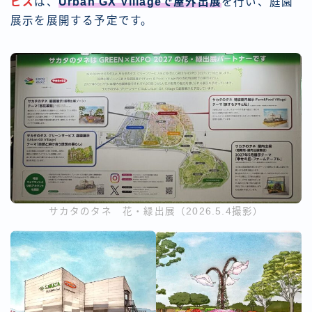
ビス
は、
Urban GX Villageで屋外出展
を行い、庭園
展示を展開する予定です。
サカタのタネ 花・緑出展（2026.5.4撮影）