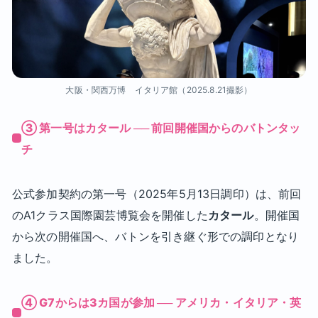
大阪・関西万博 イタリア館（2025.8.21撮影）
③ 第一号はカタール ── 前回開催国からのバトンタッ
チ
公式参加契約の第一号（2025年5月13日調印）は、前回
のA1クラス国際園芸博覧会を開催した
カタール
。開催国
から次の開催国へ、バトンを引き継ぐ形での調印となり
ました。
④ G7からは3カ国が参加 ── アメリカ・イタリア・英