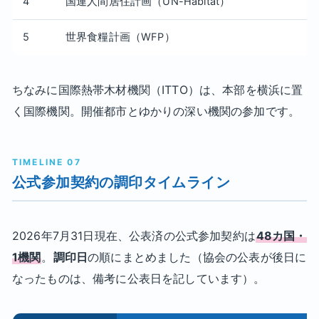
4
国連人間居住計画（UN-Habitat）
5
世界食糧計画（WFP）
ちなみに国際熱帯木材機関（ITTO）は、本部を横浜に置
く国際機関。開催都市とゆかりの深い機関の参加です。
TIMELINE 07
公式参加契約の調印タイムライン
2026年7月31日現在、公表済の公式参加契約は
48カ国・
1機関
。
調印日
の順にまとめました（協会の公表が後日に
なったものは、備考に公表日を記しています）。