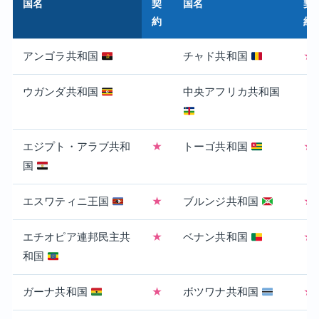
国名
契
国名
契
約
約
アンゴラ共和国
チャド共和国
★
ウガンダ共和国
中央アフリカ共和国
エジプト・アラブ共和
★
トーゴ共和国
★
国
エスワティニ王国
★
ブルンジ共和国
★
エチオピア連邦民主共
★
ベナン共和国
★
和国
ガーナ共和国
★
ボツワナ共和国
★