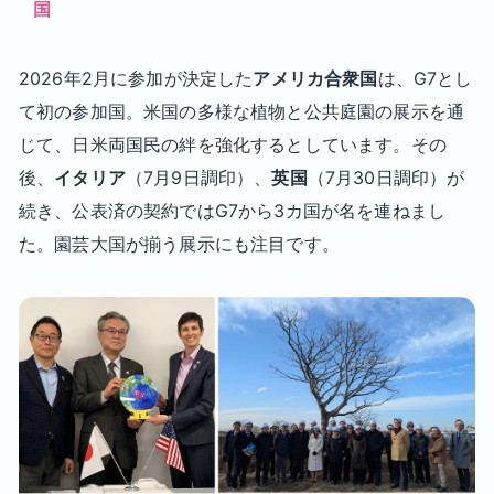
国
2026年2月に参加が決定した
アメリカ合衆国
は、G7とし
て初の参加国。米国の多様な植物と公共庭園の展示を通
じて、日米両国民の絆を強化するとしています。その
後、
イタリア
（7月9日調印）、
英国
（7月30日調印）が
続き、公表済の契約ではG7から3カ国が名を連ねまし
た。園芸大国が揃う展示にも注目です。