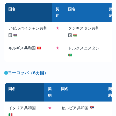
国名
契
国名
契
約
約
アゼルバイジャン共和
★
タジキスタン共和
国
国
キルギス共和国
★
トルクメニスタン
ヨーロッパ（6カ国）
国名
契
国名
契
約
約
イタリア共和国
★
セルビア共和国