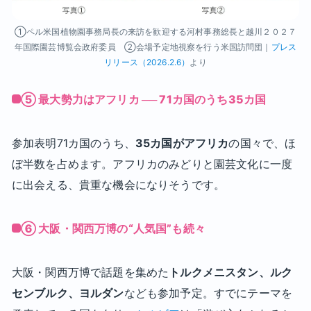
①ペル米国植物園事務局長の来訪を歓迎する河村事務総長と越川２０２７
年国際園芸博覧会政府委員 ②会場予定地視察を行う米国訪問団｜
プレス
リリース（2026.2.6）
より
⑤ 最大勢力はアフリカ ── 71カ国のうち35カ国
参加表明71カ国のうち、
35カ国がアフリカ
の国々で、ほ
ぼ半数を占めます。アフリカのみどりと園芸文化に一度
に出会える、貴重な機会になりそうです。
⑥ 大阪・関西万博の“人気国”も続々
大阪・関西万博で話題を集めた
トルクメニスタン、ルク
センブルク、ヨルダン
なども参加予定。すでにテーマを