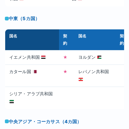
中東（5カ国）
国名
契
国名
契
約
約
イエメン共和国
★
ヨルダン
カタール国
★
レバノン共和国
シリア・アラブ共和国
中央アジア・コーカサス（4カ国）