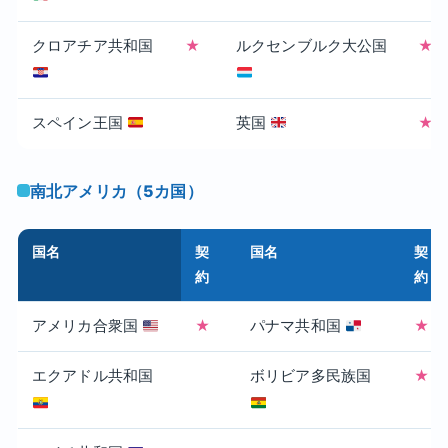
クロアチア共和国
★
ルクセンブルク大公国
★
スペイン王国
英国
★
南北アメリカ（5カ国）
国名
契
国名
契
約
約
アメリカ合衆国
★
パナマ共和国
★
エクアドル共和国
ボリビア多民族国
★