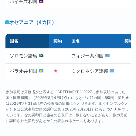
ハイチ共和国
オセアニア（4カ国）
国名
契約
国名
契約
ソロモン諸島
フィジー共和国
パラオ共和国
★
ミクロネシア連邦
参加表明は外務省が公表する「GREEN×EXPO 2027に参加表明のあった
国・国際機関」（2026年8月4日時点）にもとづく71カ国・5機関、契約★
は2026年7月31日現在の公表済の情報にもとづきます。ルクセンブルクと
インドは公式参加契約の調印公表（2026年2月26日）にもとづき★を付し
ています。なお調印日と協会の公表日は一致しないことがあり、数カ月前
に調印された契約があとから公表されるケースもあります。