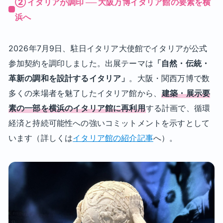
② イタリアが調印 ── 大阪万博イタリア館の要素を横
浜へ
2026年7月9日、駐日イタリア大使館でイタリアが公式
参加契約を調印しました。出展テーマは
「自然・伝統・
革新の調和を設計するイタリア」
。大阪・関西万博で数
多くの来場者を魅了したイタリア館から、
建築・展示要
素の一部を横浜のイタリア館に再利用
する計画で、循環
経済と持続可能性への強いコミットメントを示すとして
います（詳しくは
イタリア館の紹介記事
へ）。