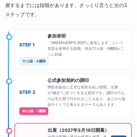
展するまでには段階があります。ざっくり言うと次の3
ステップです。
参加表明
「GREEN×EXPO 2027に参加します」という
STEP 1
意思を表明する段階。現在71カ国・5機関がこ
こに到達。
71カ国・5機関
公式参加契約の調印
博覧会協会と正式な契約を結ぶ段階。出展
STEP 2
が“確定”に近づく大きな節目です。調印そのも
のは非公開で行われることもあり、あとから協
会サイトで公表されるケースもあります。
48カ国・1機関
出展（2027年3月19日開幕）
会場で実際に展示や庭園を披露。各