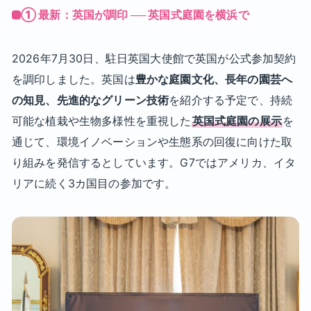
① 最新：英国が調印 ── 英国式庭園を横浜で
2026年7月30日、駐日英国大使館で英国が公式参加契約
を調印しました。英国は
豊かな庭園文化、長年の園芸へ
の知見、先進的なグリーン技術
を紹介する予定で、持続
可能な植栽や生物多様性を重視した
英国式庭園の展示
を
通じて、環境イノベーションや生態系の回復に向けた取
り組みを発信するとしています。G7ではアメリカ、イタ
リアに続く3カ国目の参加です。