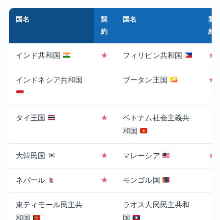
国名
契
国名
契
約
約
インド共和国
★
フィリピン共和国
★
インドネシア共和国
ブータン王国
★
タイ王国
★
ベトナム社会主義共
和国
大韓民国
★
マレーシア
★
ネパール
★
モンゴル国
東ティモール民主共
ラオス人民民主共和
和国
国