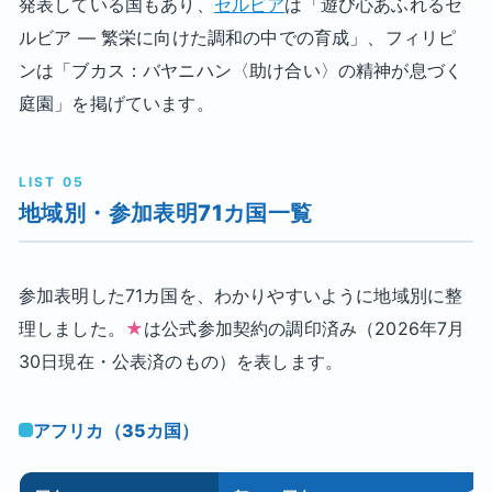
発表している国もあり、
セルビア
は「遊び心あふれるセ
ルビア ― 繁栄に向けた調和の中での育成」、フィリピ
ンは「ブカス：バヤニハン〈助け合い〉の精神が息づく
庭園」を掲げています。
LIST 05
地域別・参加表明71カ国一覧
参加表明した71カ国を、わかりやすいように地域別に整
理しました。
★
は公式参加契約の調印済み（2026年7月
30日現在・公表済のもの）を表します。
アフリカ（35カ国）