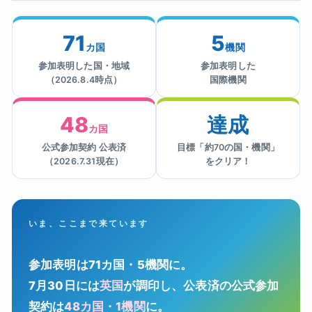
71
5
カ国
機関
参加表明した国・地域
参加表明した
（2026.8.4時点）
国際機関
48
達成
カ国
公式参加契約 公表済
目標「約70の国・機関」
（2026.7.31現在）
をクリア！
いま、ここまで来ています
参加表明は71カ国・5機関に。
7月30日には
英国
が調印し、公表済の公式参加
契約は
48カ国・1機関
に。